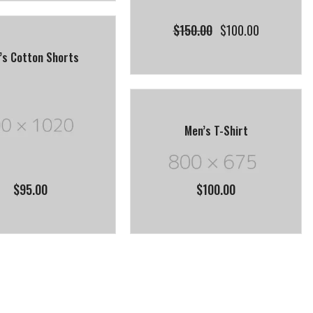
$
150.00
$
100.00
’s Cotton Shorts
Men’s T-Shirt
$
100.00
$
95.00