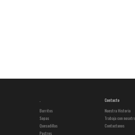
.
Contacto
Burritos
Nuestra Historia
Sopas
Trabaja con nosotr
Quesadillas
Contactanos
Postres