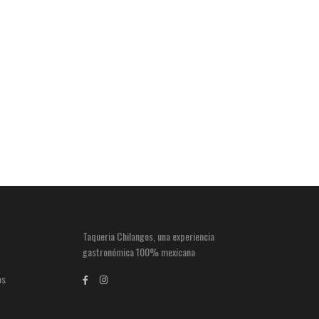
Taqueria Chilangos, una experiencia
gastronómica 100% mexicana
os