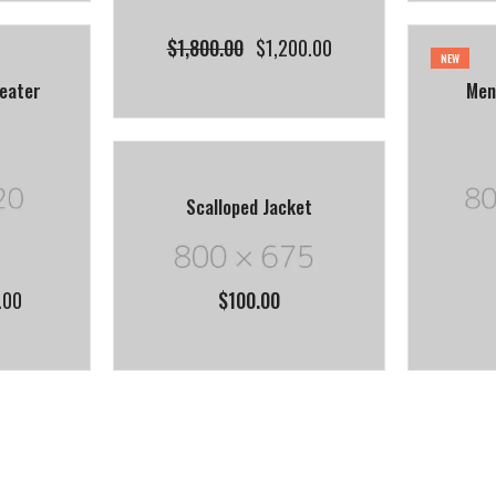
$
1,800.00
$
1,200.00
NEW
eater
Men
Scalloped Jacket
$
100.00
.00