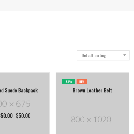
Default sorting
-33%
NEW
d Suede Backpack
Brown Leather Belt
350.00
$
50.00