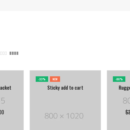
-33%
NEW
-86%
Jacket
Sticky add to cart
Rugge
00
$