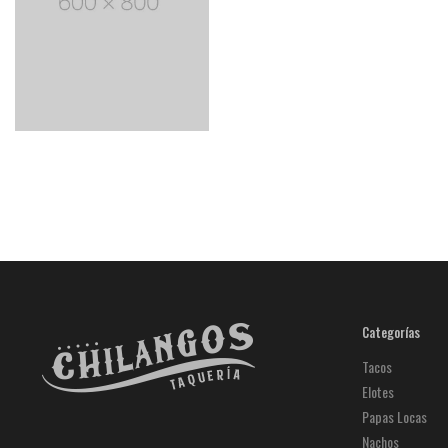
Categorías
Tacos
Elotes
Papas Locas
Nachos