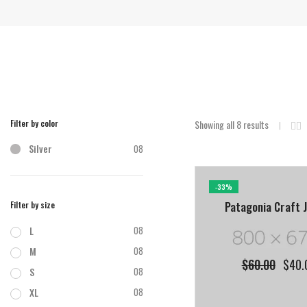
Filter by color
Showing all 8 results
Silver
08
-33%
Patagonia Craft 
Filter by size
L
08
M
08
$
60.00
$
40.
S
08
XL
08