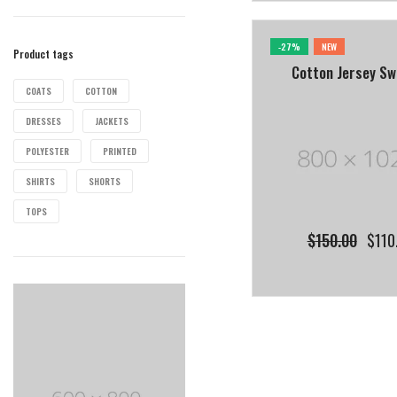
-27%
NEW
Product tags
Cotton Jersey Sw
COATS
COTTON
DRESSES
JACKETS
POLYESTER
PRINTED
SHIRTS
SHORTS
TOPS
$
150.00
$
110