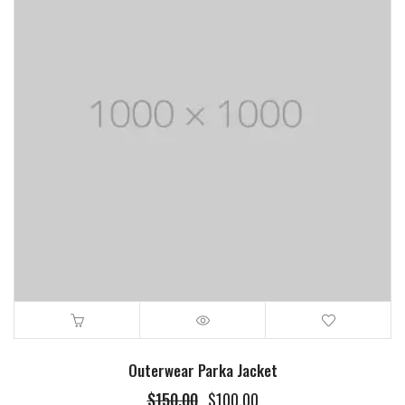
Outerwear Parka Jacket
$
150.00
$
100.00