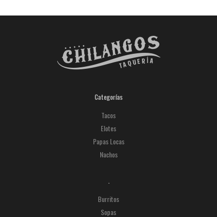
Categorías
Tacos
Elotes
Papas Locas
Nachos
.
Burritos
Sopas