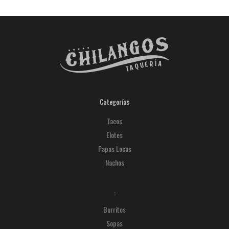
Categorías
Tacos
Elotes
Papas Locas
Nachos
.
Burritos
Sopas