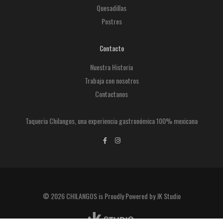
Quesadillas
Postres
Contacto
Nuestra Historia
Trabaja con nosotros
Contactanos
Taqueria Chilangos, una experiencia gastronómica 100% mexicana
© 2026 CHILANGOS is Proudly Powered by JK Studio