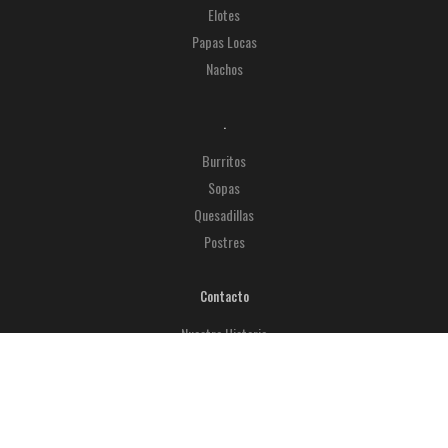
Elotes
Papas Locas
Nachos
.
Burritos
Sopas
Quesadillas
Postres
Contacto
Nuestra Historia
Trabaja con nosotros
Contactanos
Taqueria Chilangos, una experiencia gastronómica 100% mexicana