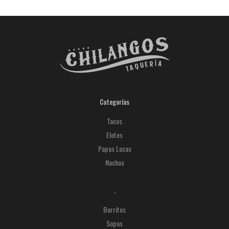
Categorías
Tacos
Elotes
Papas Locas
Nachos
.
Burritos
Sopas