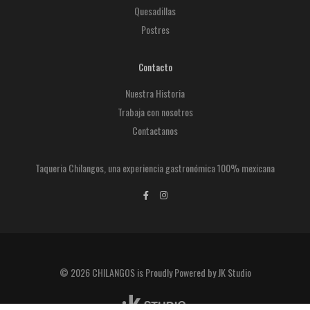
Quesadillas
Postres
Contacto
Nuestra Historia
Trabaja con nosotros
Contactanos
Taqueria Chilangos, una experiencia gastronómica 100% mexicana
© 2026 CHILANGOS is Proudly Powered by JK Studio