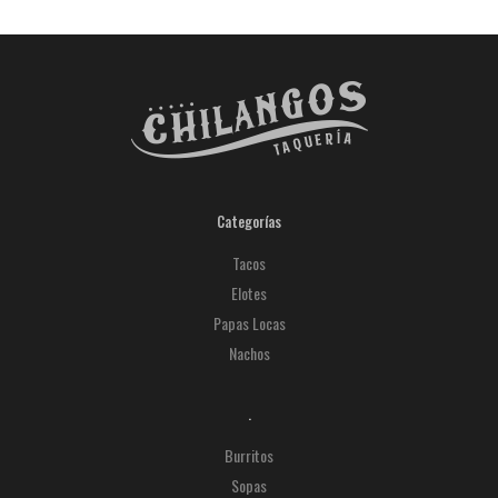
Categorías
Tacos
Elotes
Papas Locas
Nachos
.
Burritos
Sopas