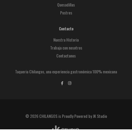
Quesadillas
Postres
Contacto
Nuestra Historia
Trabaja con nosotros
Contactanos
Taqueria Chilangos, una experiencia gastronómica 100% mexicana
© 2026 CHILANGOS is Proudly Powered by JK Studio