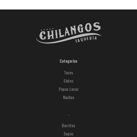
Categorías
Tacos
Elotes
Papas Locas
Nachos
.
Burritos
Sopas