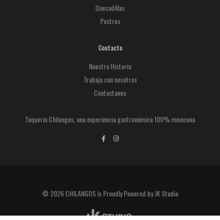
Quesadillas
Postres
Contacto
Nuestra Historia
Trabaja con nosotros
Contactanos
Taqueria Chilangos, una experiencia gastronómica 100% mexicana
© 2026 CHILANGOS is Proudly Powered by JK Studio