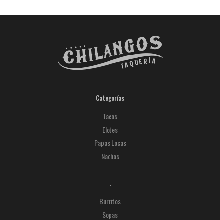
Categorías
Tacos
Elotes
Papas Locas
Nachos
.
Burritos
Sopas