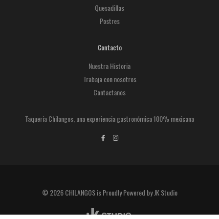
Quesadillas
Postres
Contacto
Nuestra Historia
Trabaja con nosotros
Contactanos
Taqueria Chilangos, una experiencia gastronómica 100% mexicana
© 2026 CHILANGOS is Proudly Powered by JK Studio