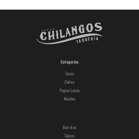
Categorías
Tacos
Elotes
Papas Locas
Nachos
.
Burritos
Sopas