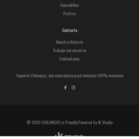
Quesadillas
Postres
Contacto
Nuestra Historia
Trabaja con nosotros
Contactanos
Taqueria Chilangos, una experiencia gastronómica 100% mexicana
© 2026 CHILANGOS is Proudly Powered by JK Studio