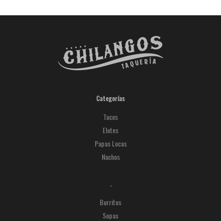
Categorías
Tacos
Elotes
Papas Locas
Nachos
.
Burritos
Sopas