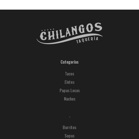
Categorías
Tacos
Elotes
Papas Locas
Nachos
.
Burritos
Sopas