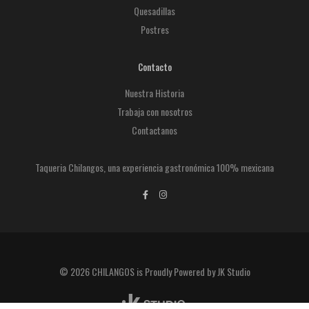
Quesadillas
Postres
Contacto
Nuestra Historia
Trabaja con nosotros
Contactanos
Taqueria Chilangos, una experiencia gastronómica 100% mexicana
© 2026 CHILANGOS is Proudly Powered by JK Studio