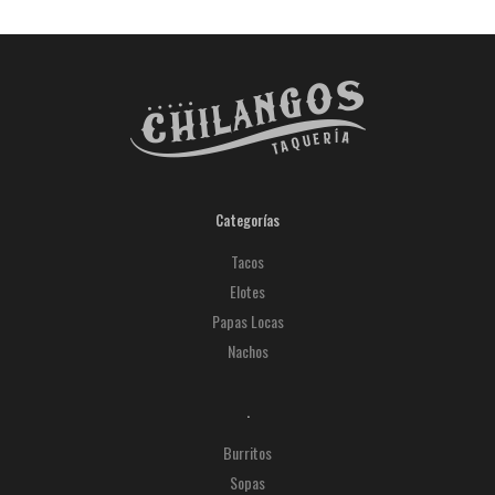
Categorías
Tacos
Elotes
Papas Locas
Nachos
.
Burritos
Sopas