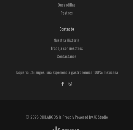
Quesadillas
Postres
Contacto
Nuestra Historia
Trabaja con nosotros
Contactanos
Taqueria Chilangos, una experiencia gastronómica 100% mexicana
© 2026 CHILANGOS is Proudly Powered by JK Studio